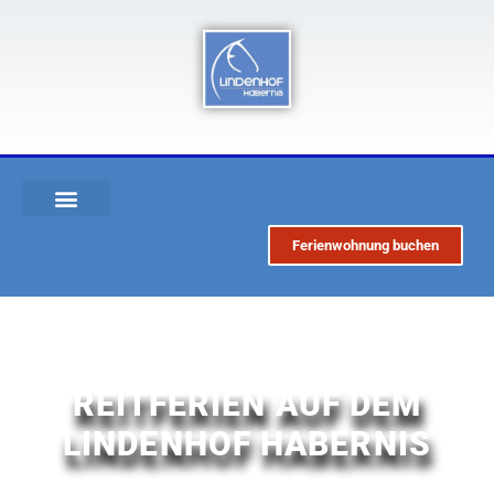
Ferienwohnung buchen
REITFERIEN AUF DEM
LINDENHOF HABERNIS